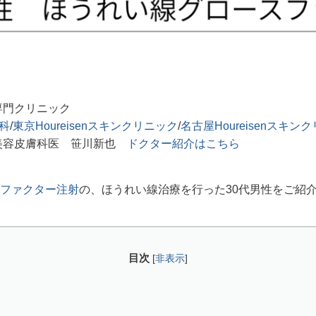
専門クリニック
膚科
/
東京Houreisenスキンクリニック
/
名古屋Houreisenスキン
美容皮膚科医 笹川新也
ドクター紹介はこちら
ファクター注射
の、ほうれい線治療を行った30代男性をご紹
目次
[
非表示
]