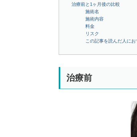
治療前と1ヶ月後の比較
施術名⁡
施術内容⁡⁡⁡
料金⁡
リスク⁡
この記事を読んだ人にお
治療前