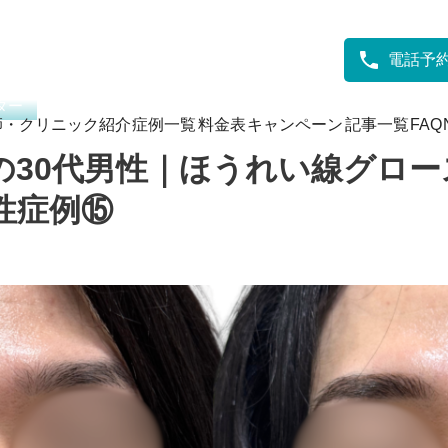
ァクター
/
美容医療が初めての30代男性｜ほうれい線グロースファクターで自然
電話予
ター
師・クリニック紹介
症例一覧
料金表
キャンペーン
記事一覧
FAQ
の30代男性｜ほうれい線グロ
性症例⑮