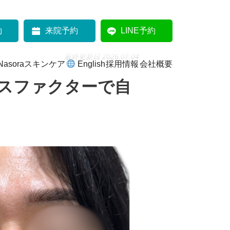
に改善 30代男性症例⑮
約
来院予約
LINE予約
最終更新日 2026.07.04
Nasoraスキンケア
English
採用情報
会社概要
ースファクターで自