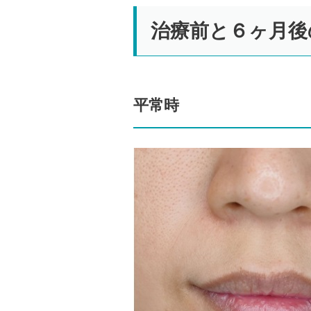
治療前と６ヶ月後
平常時