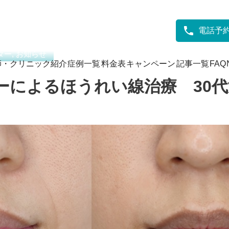
ァクター
/
グロースファクターによるほうれい線治療 30代女性㉕
電話予
ー, お知らせ
師・クリニック紹介
症例一覧
料金表
キャンペーン
記事一覧
FAQ
ーによるほうれい線治療 30代