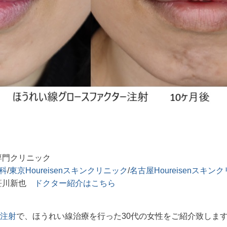
専門クリニック
膚科
/
東京Houreisenスキンクリニック
/
名古屋Houreisenスキン
笹川新也
ドクター紹介はこちら
注射
で、ほうれい線治療を行った30代の女性をご紹介致しま