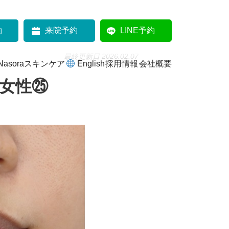
約
来院予約
LINE予約
最終更新日 2026.02.07
Nasoraスキンケア
English
採用情報
会社概要
女性㉕