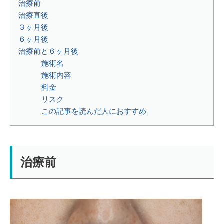
治療前
治療直後
３ヶ月後
６ヶ月後
治療前と６ヶ月後
施術名⁡
施術内容⁡⁡⁡
料金⁡
リスク⁡
この記事を読んだ人におすすめ
治療前