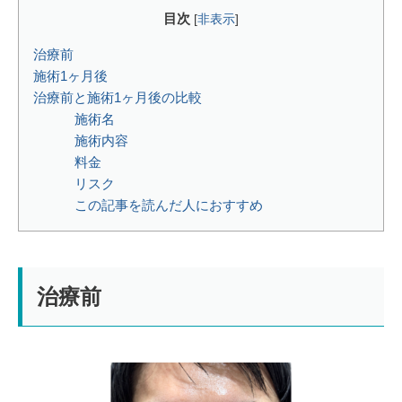
目次
[
非表示
]
治療前
施術1ヶ月後
治療前と施術1ヶ月後の比較
施術名⁡
⁡施術内容⁡⁡⁡
⁡料金⁡
リスク⁡
この記事を読んだ人におすすめ
治療前