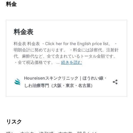
料金⁡
リスク⁡