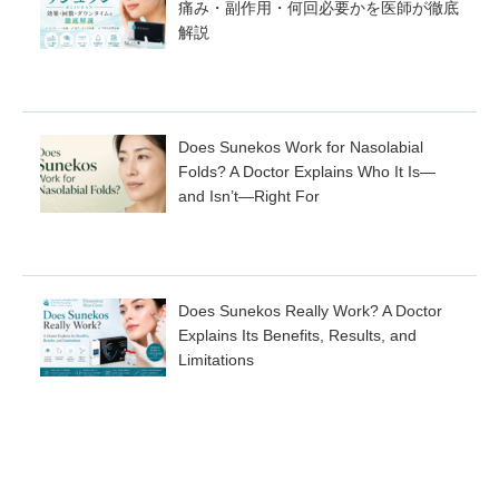
痛み・副作用・何回必要かを医師が徹底
解説
Does Sunekos Work for Nasolabial
Folds? A Doctor Explains Who It Is—
and Isn’t—Right For
Does Sunekos Really Work? A Doctor
Explains Its Benefits, Results, and
Limitations