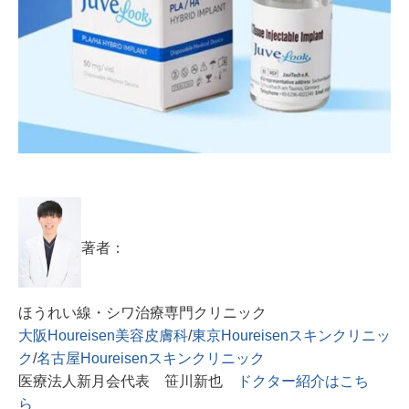
著者：
ほうれい線・シワ治療専門クリニック
大阪Houreisen美容皮膚科
/
東京Houreisenスキンクリニッ
ク
/
名古屋Houreisenスキンクリニック
医療法人新月会代表 笹川新也
ドクター紹介はこち
ら