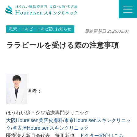
ホーム
/
毛穴・ニキビ・ニキビ跡
/
ララピールを受ける際の注意事項
毛穴・ニキビ・ニキビ跡, お知らせ
最終更新日 2026.02.07
ララピールを受ける際の注意事項
著者：
ほうれい線・シワ治療専門クリニック
大阪Houreisen美容皮膚科
/
東京Houreisenスキンクリニッ
ク
/
名古屋Houreisenスキンクリニック
医療法人新月会代表 笹川新也
ドクター紹介はこち