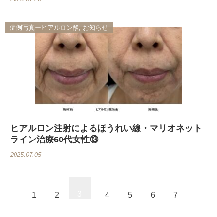
症例写真ーヒアルロン酸, お知らせ
ヒアルロン注射によるほうれい線・マリオネット
ライン治療60代女性⑬
2025.07.05
3
1
2
4
5
6
7