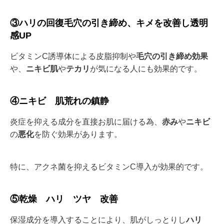
③ハリの回復毛穴の引き締め、キメを改善し透明
感UP
ビタミンC誘導体による皮脂抑制や
毛穴の引き締め効果
や、
ニキビ肌
や
テカリ
が気になる人にも効果的です。
④ニキビ 肌荒れの鎮静
炎症を抑える成分を直接お肌に届ける為、
赤み
や
ニキビ
の
悪化
を防ぐ効果があります。
特に、アクネ菌を抑えるビタミンC導入が効果的です。
⑤乾燥 ハリ ツヤ 改善
保湿成分を導入することにより、肌がしっとりし
ハリ