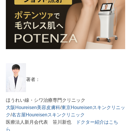
著者：
ほうれい線・シワ治療専門クリニック
大阪Houreisen美容皮膚科
/
東京Houreisenスキンクリニッ
ク
/
名古屋Houreisenスキンクリニック
医療法人新月会代表 笹川新也
ドクター紹介はこち
ら