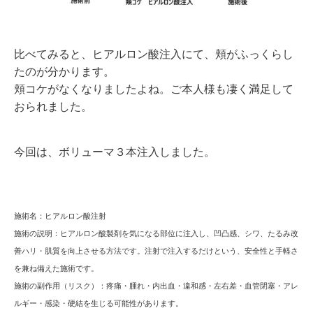
比べてみると、ヒアルロン酸注入にて、頬がふっくらし
たのが分かります。
頬コケがなくなりましたよね。ご本人様も凄く満足して
おられました。
今回は、ボリューマ３本注入しました。
施術名：
ヒアルロン酸注射
施術の説明：
ヒアルロン酸製剤を気になる部位に注入し、凹凸感、シワ、たるみ改
善ハリ・肌質を向上させる方法です。注射で注入するだけという、安全性と手軽さ
を兼ね備えた施術です。
施術の副作用（リスク）：
疼痛・腫れ・内出血・違和感・左右差・血管閉塞・アレ
ルギー・感染・硬結を生じる可能性があります。