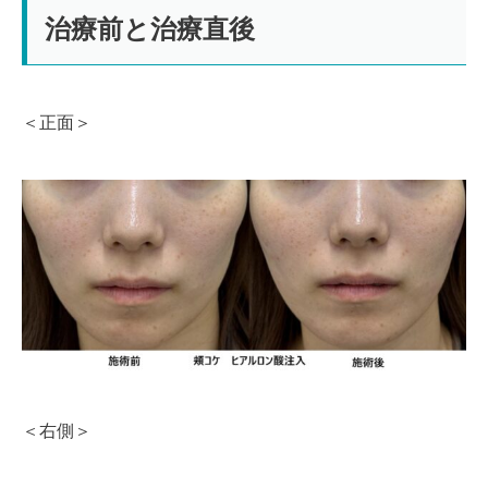
治療前と治療直後
＜正面＞
＜右側＞