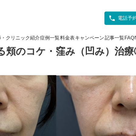
ルロン酸による頬のコケ・窪み（凹み）治療⑤
電話予
師・クリニック紹介
症例一覧
料金表
キャンペーン
記事一覧
FAQ
る頬のコケ・窪み（凹み）治療