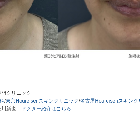
専門クリニック
膚科
/
東京Houreisenスキンクリニック
/
名古屋Houreisenスキン
笹川新也
ドクター紹介はこちら