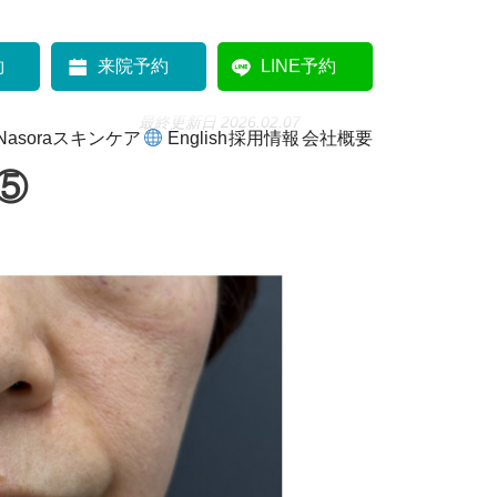
約
来院予約
LINE予約
最終更新日 2026.02.07
Nasoraスキンケア
English
採用情報
会社概要
⑤