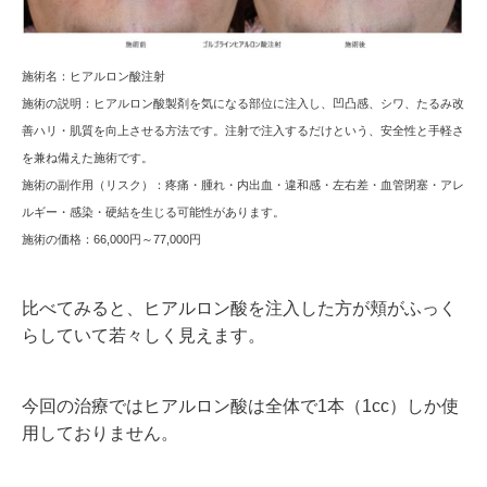
施術名：
ヒアルロン酸注射
施術の説明：
ヒアルロン酸製剤を気になる部位に注入し、凹凸感、シワ、たるみ改
善ハリ・肌質を向上させる方法です。注射で注入するだけという、安全性と手軽さ
を兼ね備えた施術です。
施術の副作用（リスク）：
疼痛・腫れ・内出血・違和感・左右差・血管閉塞・アレ
ルギー・感染・硬結を生じる可能性があります。
施術の価格：66,000
円～77,000円
比べてみると、ヒアルロン酸を注入した方が頬がふっく
らしていて若々しく見えます。
今回の治療ではヒアルロン酸は全体で1本（1cc）しか使
用しておりません。