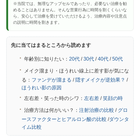
※当院では、無理なアップセルであったり、必要ない治療を勧
めることはありません。そんな営業行為に時間を割くくらいな
ら、安心して治療を受けていただけるよう、治療内容や注意点
の説明に時間を割きます。
先に当てはまるところから読めます
年齢別に知りたい：
20代
/
30代
/
40代
/
50代
メイク溜まり・ほうれい線上に差す影が気にな
る：
ファンデが溜まる
/
隠すメイクが逆効果？
/
ほうれい影の原因
左右差・笑った時のシワ：
左右差
/
笑顔の時
治療方法は何がいい？：
注射治療の比較
/
グロ
ースファクターとヒアルロン酸の比較
/
ダウンタ
イム比較