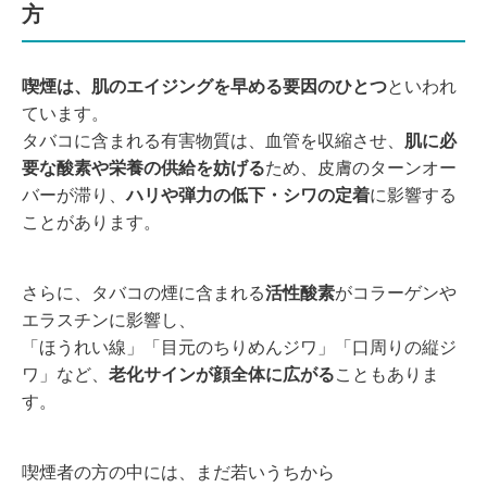
方
喫煙は、肌のエイジングを早める要因のひとつ
といわれ
ています。
タバコに含まれる有害物質は、血管を収縮させ、
肌に必
要な酸素や栄養の供給を妨げる
ため、皮膚のターンオー
バーが滞り、
ハリや弾力の低下・シワの定着
に影響する
ことがあります。
さらに、タバコの煙に含まれる
活性酸素
がコラーゲンや
エラスチンに影響し、
「ほうれい線」「目元のちりめんジワ」「口周りの縦ジ
ワ」など、
老化サインが顔全体に広がる
こともありま
す。
喫煙者の方の中には、まだ若いうちから