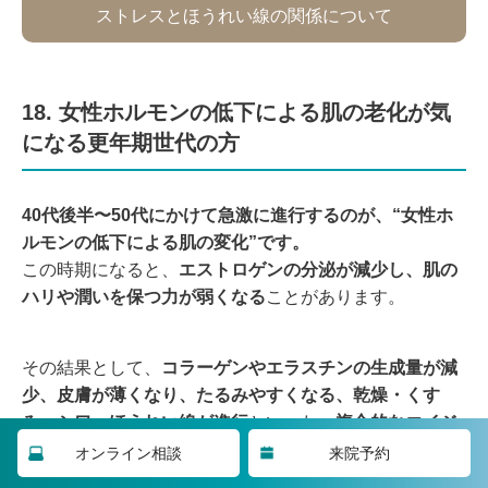
ストレスとほうれい線の関係について
18. 女性ホルモンの低下による肌の老化が気
になる更年期世代の方
40代後半〜50代にかけて急激に進行するのが、“女性ホ
ルモンの低下による肌の変化”です。
この時期になると、
エストロゲンの分泌が減少し、肌の
ハリや潤いを保つ力が弱くなる
ことがあります。
その結果として、
コラーゲンやエラスチンの生成量が減
少、
皮膚が薄くなり、たるみやすくなる、
乾燥・くす
み・シワ・ほうれい線が進行
といった、
複合的なエイジ
ング症状
が現れやすくなります。
オンライン相談
来院予約