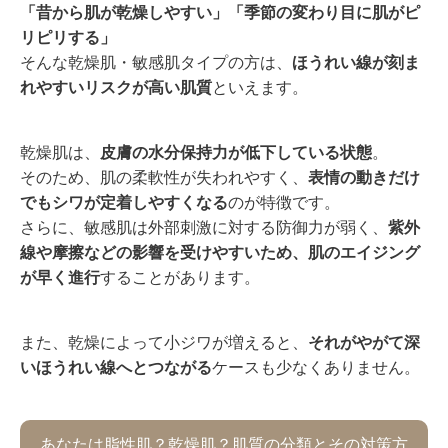
「昔から肌が乾燥しやすい」「季節の変わり目に肌がピ
リピリする」
そんな乾燥肌・敏感肌タイプの方は、
ほうれい線が刻ま
れやすいリスクが高い肌質
といえます。
乾燥肌は、
皮膚の水分保持力が低下している状態
。
そのため、肌の柔軟性が失われやすく、
表情の動きだけ
でもシワが定着しやすくなる
のが特徴です。
さらに、敏感肌は外部刺激に対する防御力が弱く、
紫外
線や摩擦などの影響を受けやすいため、肌のエイジング
が早く進行
することがあります。
また、乾燥によって小ジワが増えると、
それがやがて深
いほうれい線へとつながる
ケースも少なくありません。
あなたは脂性肌？乾燥肌？肌質の分類とその対策方