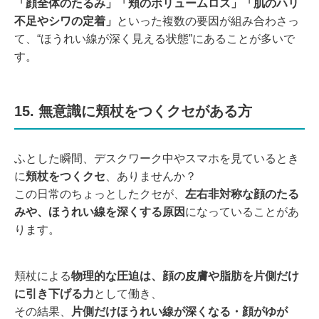
「顔全体のたるみ」「
頬のボリュームロス」「
肌のハリ
不足やシワの定着」
といった複数の要因が組み合わさっ
て、“ほうれい線が深く見える状態”にあることが多いで
す。
15. 無意識に頬杖をつくクセがある方
ふとした瞬間、デスクワーク中やスマホを見ているとき
に
頬杖をつくクセ
、ありませんか？
この日常のちょっとしたクセが、
左右非対称な顔のたる
みや、ほうれい線を深くする原因
になっていることがあ
ります。
頬杖による
物理的な圧迫は、顔の皮膚や脂肪を片側だけ
に引き下げる力
として働き、
その結果、
片側だけほうれい線が深くなる・顔がゆが